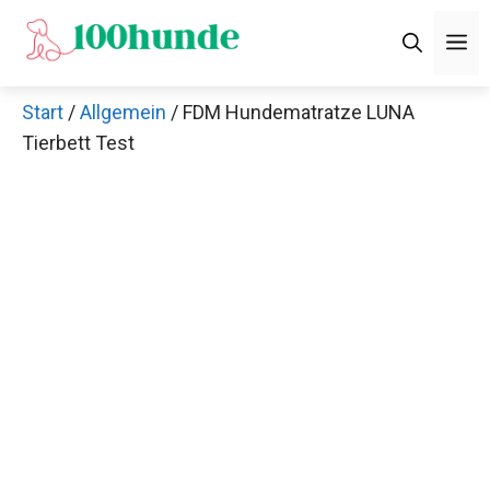
Zum
M
Inhalt
springen
Start
/
Allgemein
/ FDM Hundematratze LUNA
Tierbett Test