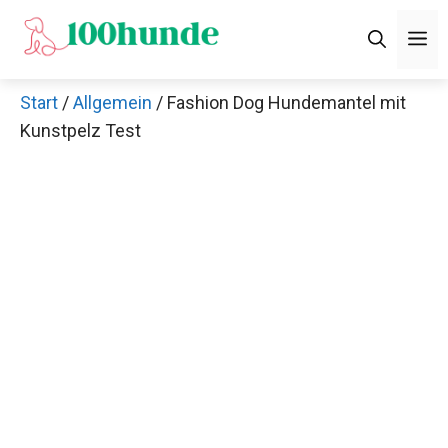
Zum
M
Inhalt
springen
Start
/
Allgemein
/ Fashion Dog Hundemantel mit
Kunstpelz Test