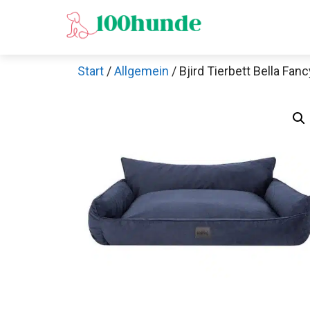
Zum
Inhalt
springen
Start
/
Allgemein
/ Bjird Tierbett Bella Fa