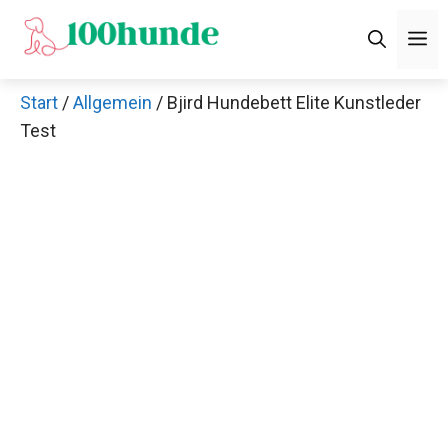
Zum
M
Inhalt
springen
Start
/
Allgemein
/ Bjird Hundebett Elite Kunstleder
Test