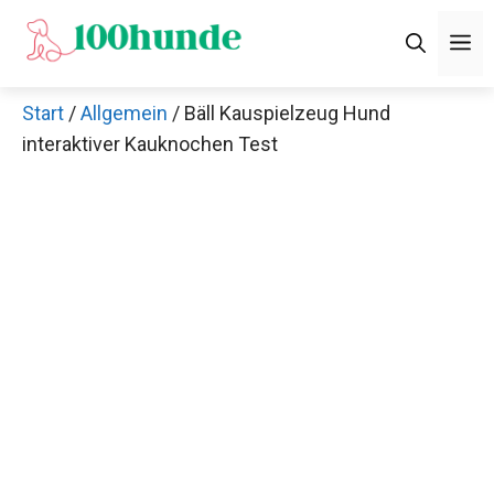
Zum
M
Inhalt
springen
Start
/
Allgemein
/ Bäll Kauspielzeug Hund
interaktiver Kauknochen Test