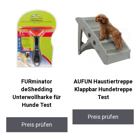
FURminator
AUFUN Haustiertreppe
deShedding
Klappbar Hundetreppe
Unterwollharke für
Test
Hunde Test
Preis prüfen
Preis prüfen