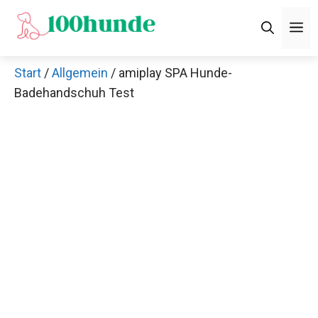
Zum
M
Inhalt
springen
Start
/
Allgemein
/ amiplay SPA Hunde-
Badehandschuh Test