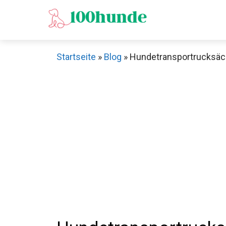
Zum
Inhalt
springen
Startseite
»
Blog
»
Hundetransportrucksäcke