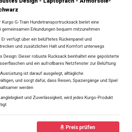
obustes Design - Laptopfach - Armorsole-
Schwarz
r Kurgo G-Train Hundetransportrucksack bietet eine
e bei gemeinsamen Erkundungen bequem mitzunehmen
: Er verfügt über ein belüftetes Rückenpanel und
Strecken und zusätzlichen Halt und Komfort unterwegs
es Design: Dieser robuste Rucksack beinhaltet eine gepolsterte
sserflaschen und ein aufrollbares Netzfenster zur Belüftung
Ausrüstung ist darauf ausgelegt, alltägliche
tigen, und sorgt dafür, dass Reisen, Spaziergänge und Spiel
rhaltsamer werden
Langlebigkeit und Zuverlässigkeit, wird jedes Kurgo-Produkt
tigt
Preis prüfen