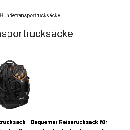
en Hundetransportrucksäcke.
nsportrucksäcke
trucksack - Bequemer Reiserucksack für