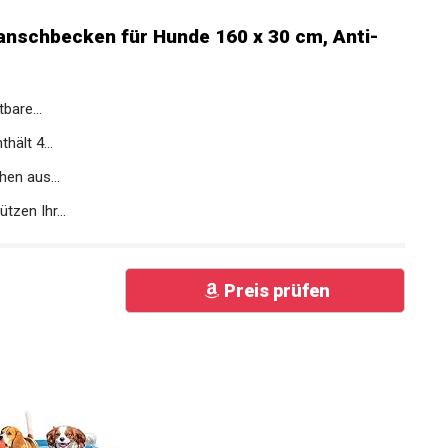
anschbecken für Hunde 160 x 30 cm, Anti-
bare...
ält 4...
en aus...
zen Ihr...
Preis prüfen