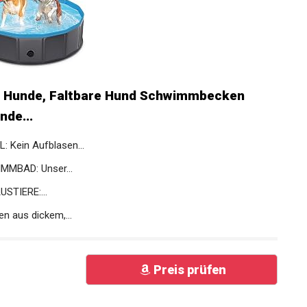
 Hunde, Faltbare Hund Schwimmbecken
de...
Kein Aufblasen...
MBAD: Unser...
STIERE:...
 aus dickem,...
Preis prüfen