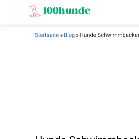
Zum
Inhalt
springen
Startseite
»
Blog
»
Hunde Schwimmbecken Te