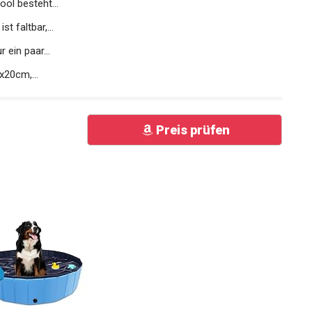
ol besteht...
t faltbar,...
 ein paar...
20cm,...
Preis prüfen