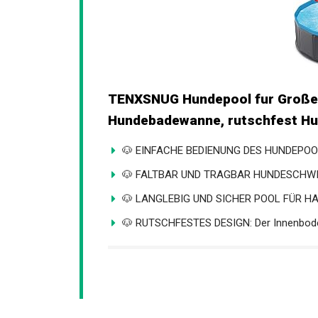
TENXSNUG Hundepool fur Große
Hundebadewanne, rutschfest Hun
🐶 EINFACHE BEDIENUNG DES HUNDEPOOL: 
🐶 FALTBAR UND TRAGBAR HUNDESCHWIM
🐶 LANGLEBIG UND SICHER POOL FÜR HAU
🐶 RUTSCHFESTES DESIGN: Der Innenboden