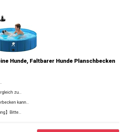
eine Hunde, Faltbarer Hunde Planschbecken
.
eich zu...
becken kann...
g】Bitte...