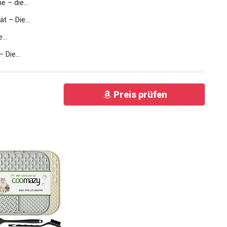
 – die...
t – Die...
...
 Die...
Preis prüfen