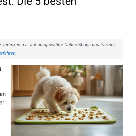
t: Die 5 besten
r verlinken u.a. auf ausgewählte Online-Shops und Partner,
erfahren
.
d
len
er