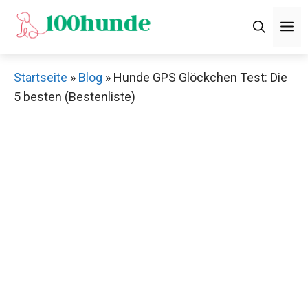
Zum
M
Inhalt
springen
Startseite
»
Blog
»
Hunde GPS Glöckchen Test: Die
5 besten (Bestenliste)